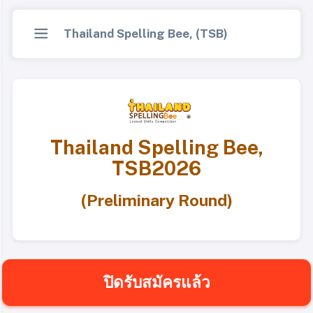
Thailand Spelling Bee, (TSB)
Thailand Spelling Bee,
TSB2026
(Preliminary Round)
ปิดรับสมัครแล้ว